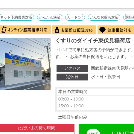
ネット予約優先対応
かんたん決済
カードOK
どんなお薬も対応
調剤
くすりのダイイチ東伏見稲荷店
・LINEで簡単に処方箋の予約ができます。
す。 ・ お薬の当日配送をいたします。 ・
アクセス
西武新宿線東伏見駅か
定休日
水・日・祝祭日
本日の営業時間
09:00～13:00
15:00～19:00
土曜日午前のみ
ただいまの待ち時間