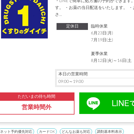
・LINEで簡単に処方箋の予約ができます。
す。 ・お薬の当日配送をいたします。 
さ...
定休日
臨時休業
6月23日(月)
7月19日(土)
夏季休業
8月12日(火)～16日(土
本日の営業時間
09:00～19:00
ただいまの待ち時間
営業時間外
ネット予約優先対応
カードOK
どんなお薬も対応
調剤基本料表示