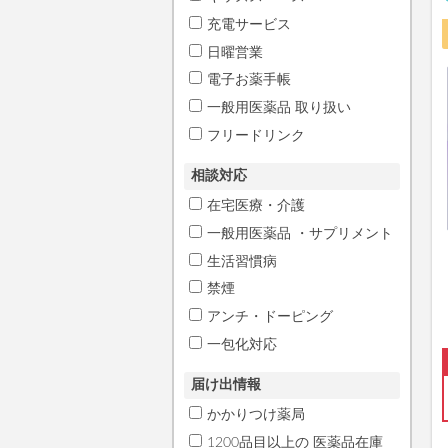
充電サービス
日曜営業
電子お薬手帳
一般用医薬品 取り扱い
フリードリンク
相談対応
在宅医療・介護
一般用医薬品 ・サプリメント
生活習慣病
禁煙
アンチ・ドーピング
一包化対応
届け出情報
かかりつけ薬局
1200品目以上の 医薬品在庫