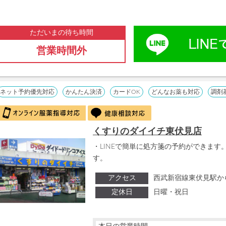
ただいまの待ち時間
営業時間外
ネット予約優先対応
かんたん決済
カードOK
どんなお薬も対応
調剤
くすりのダイイチ東伏見店
・LINEで簡単に処方箋の予約ができます。
す。
アクセス
西武新宿線東伏見駅か
定休日
日曜・祝日