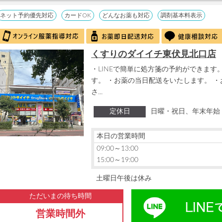
ネット予約優先対応
カードOK
どんなお薬も対応
調剤基本料表示
くすりのダイイチ東伏見北口店
・LINEで簡単に処方箋の予約ができます。
す。 ・お薬の当日配送をいたします。 
さ...
定休日
日曜・祝日、年末年始
本日の営業時間
09:00～13:00
15:00～19:00
土曜日午後は休み
ただいまの待ち時間
営業時間外