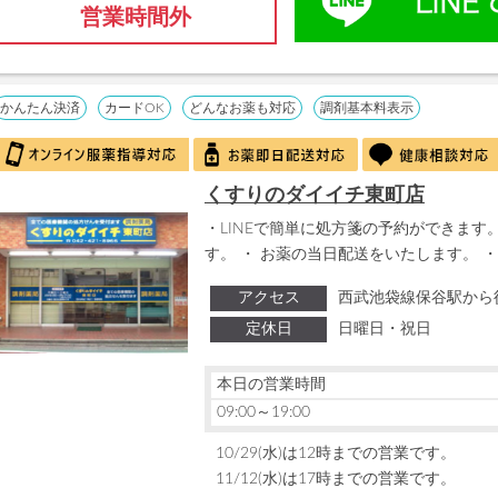
営業時間外
かんたん決済
カードOK
どんなお薬も対応
調剤基本料表示
くすりのダイイチ東町店
・LINEで簡単に処方箋の予約ができます。
す。 ・ お薬の当日配送をいたします。 ・
アクセス
西武池袋線保谷駅から
定休日
日曜日・祝日
本日の営業時間
09:00～19:00
10/29(水)は12時までの営業です。
11/12(水)は17時までの営業です。