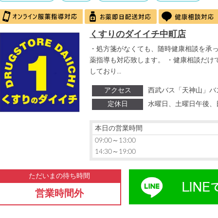
くすりのダイイチ中町店
・処方箋がなくても、随時健康相談を承っ
薬指導も対応致します。 ・健康相談だけ
しており...
アクセス
西武バス「天神山」バ
定休日
水曜日、土曜日午後、
本日の営業時間
09:00～13:00
14:30～19:00
ただいまの待ち時間
営業時間外