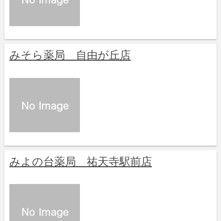
みそら薬局 自由が丘店
みよの台薬局 祐天寺駅前店