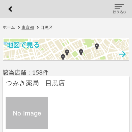
ホーム
東京都
目黒区
該当店舗：158件
つみき薬局 目黒店