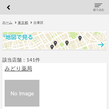
ホーム
東京都
台東区
該当店舗：141件
みどり薬局