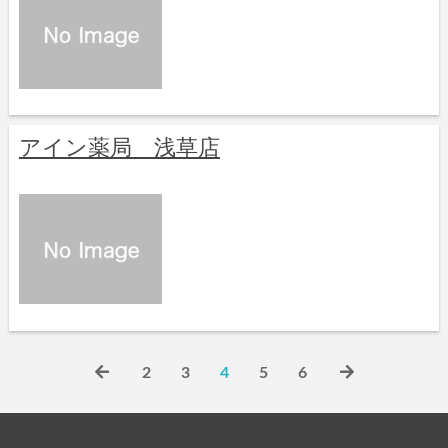
アイン薬局 浅草店
2
3
4
5
6