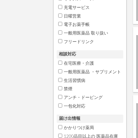
充電サービス
日曜営業
電子お薬手帳
一般用医薬品 取り扱い
フリードリンク
相談対応
在宅医療・介護
一般用医薬品 ・サプリメント
生活習慣病
禁煙
アンチ・ドーピング
一包化対応
届け出情報
かかりつけ薬局
1200品目以上の 医薬品在庫