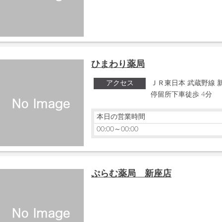
ひまわり薬局
アクセス
ＪＲ東日本 武蔵野線 新
停留所下車徒歩 4分
本日の営業時間
00:00～00:00
ぷらむ薬局 新座店