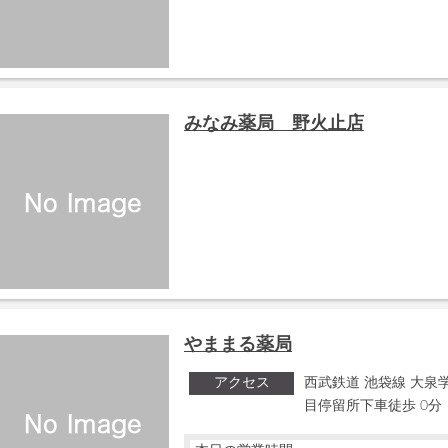
みなみ薬局 野火止店
やままる薬局
アクセス
西武鉄道 池袋線 大泉学
目停留所下車徒歩 0分