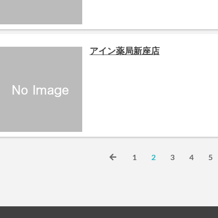
アイン薬局新座店
1
2
3
4
5