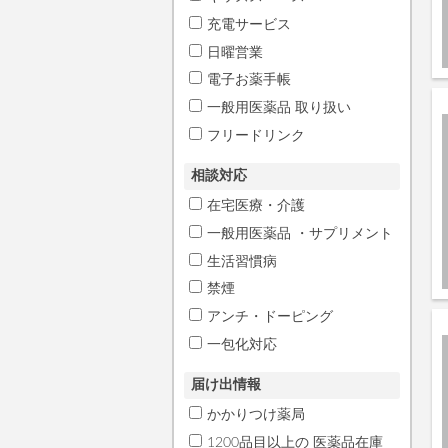
充電サービス
日曜営業
電子お薬手帳
一般用医薬品 取り扱い
フリードリンク
相談対応
在宅医療・介護
一般用医薬品 ・サプリメント
生活習慣病
禁煙
アンチ・ドーピング
一包化対応
届け出情報
かかりつけ薬局
1200品目以上の 医薬品在庫