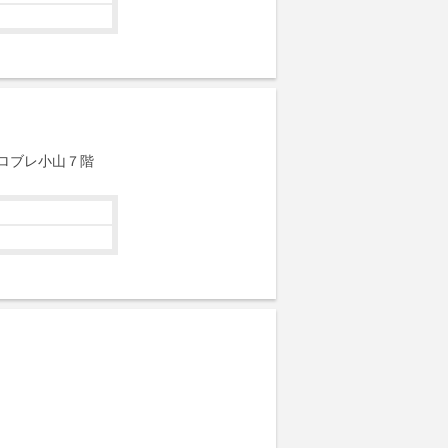
ロブレ小山７階