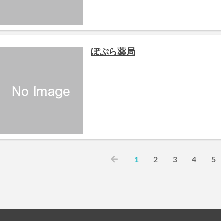
ぽぷら薬局
1
2
3
4
5