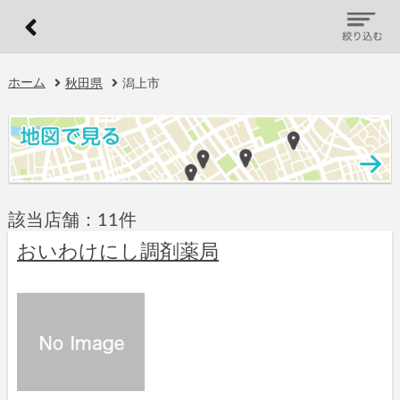
ホーム
秋田県
潟上市
該当店舗：11件
おいわけにし調剤薬局