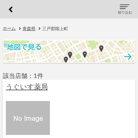
ホーム
青森県
三戸郡階上町
該当店舗：1件
うぐいす薬局