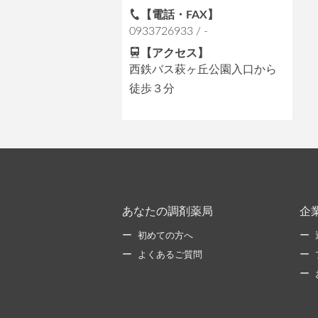
【電話・FAX】
0933726933 / -
【アクセス】
西鉄バス萩ヶ丘公園入口から
徒歩３分
あなたの調剤薬局
企
初めての方へ
よくあるご質問