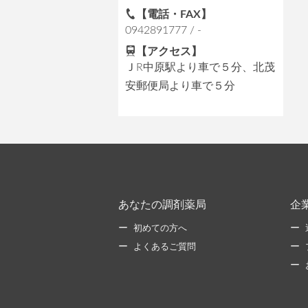
【電話・FAX】
0942891777 / -
【アクセス】
ＪR中原駅より車で５分、北茂
安郵便局より車で５分
あなたの調剤薬局
企
初めての方へ
よくあるご質問