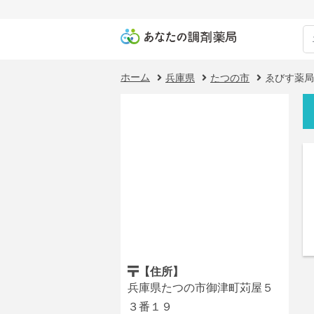
ホーム
兵庫県
たつの市
ゑびす薬局
【住所】
兵庫県たつの市御津町苅屋５
３番１９