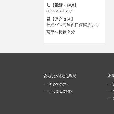
【電話・FAX】
0793228151 / -
【アクセス】
神姫バス苅屋西口停留所より
南東へ徒歩２分
あなたの調剤薬局
企
初めての方へ
よくあるご質問