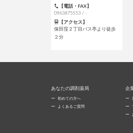
【電話・FAX】
0963875553 / -
【アクセス】
保田窪２丁目バス亭より徒歩
２分
あなたの調剤薬局
企
初めての方へ
よくあるご質問