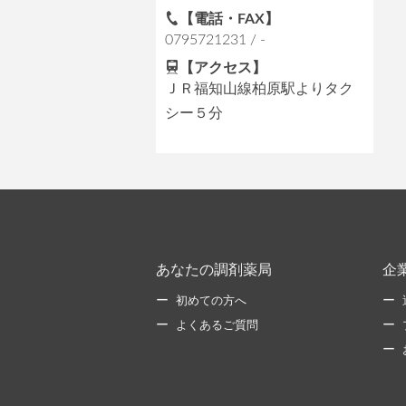
【電話・FAX】
0795721231 / -
【アクセス】
ＪＲ福知山線柏原駅よりタク
シー５分
あなたの調剤薬局
企
初めての方へ
よくあるご質問