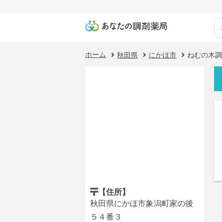
ホーム
秋田県
にかほ市
ねむの木調
【住所】
秋田県にかほ市象潟町家の後
５４番３