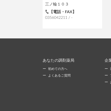
三ノ輪１０３
【電話・FAX】
0356042211 / -
あなたの調剤薬局
企
初めての方へ
よくあるご質問