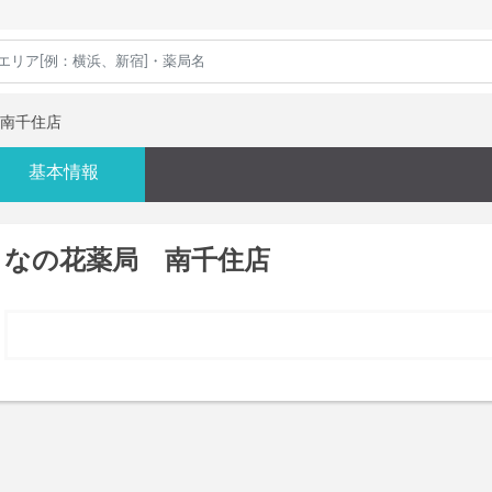
南千住店
基本情報
なの花薬局 南千住店