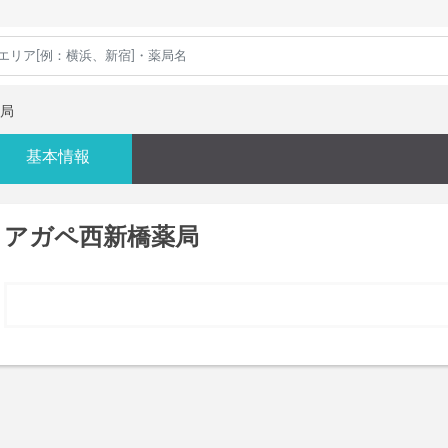
局
基本情報
アガペ西新橋薬局