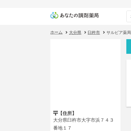
ホーム
大分県
臼杵市
サルビア薬局
【住所】
大分県臼杵市大字市浜７４３
番地１７