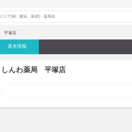
 平塚店
基本情報
しんわ薬局 平塚店