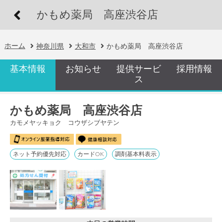
かもめ薬局 高座渋谷店
ホーム
神奈川県
大和市
かもめ薬局 高座渋谷店
基本情報
お知らせ
提供サービ
採用情報
ス
かもめ薬局 高座渋谷店
カモメヤッキョク コウザシブヤテン
ネット予約優先対応
カードOK
調剤基本料表示