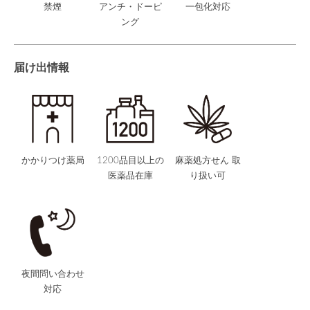
禁煙
アンチ・ドーピ
一包化対応
ング
届け出情報
かかりつけ薬局
1200品目以上の
麻薬処方せん 取
医薬品在庫
り扱い可
夜間問い合わせ
対応