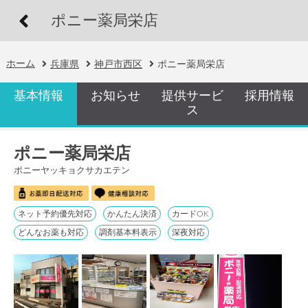
ポニー薬局栄店
ホーム
兵庫県
神戸市西区
ポニー薬局栄店
基本情報
お知らせ
提供サービ
採用情報
ス
ポニー薬局栄店
ポニーヤッキョクサカエテン
ネット予約優先対応
かんたん決済
カードOK
どんなお薬も対応
調剤基本料表示
深夜対応