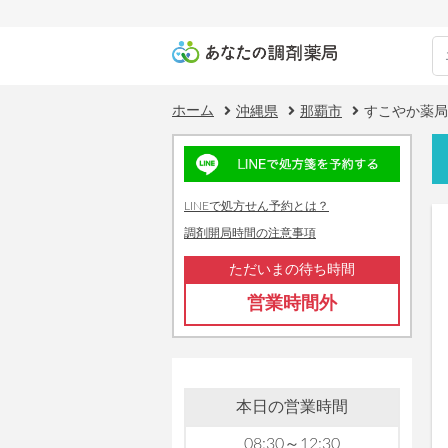
ホーム
沖縄県
那覇市
すこやか薬局
LINEで処方せん予約とは？
調剤開局時間の注意事項
ただいまの待ち時間
営業時間外
本日の営業時間
08:30～12:30