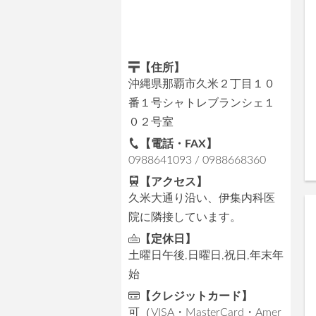
【住所】
沖縄県那覇市久米２丁目１０
番１号シャトレブランシェ１
０２号室
【電話・FAX】
0988641093 / 0988668360
【アクセス】
久米大通り沿い、伊集内科医
院に隣接しています。
【定休日】
土曜日午後,日曜日,祝日,年末年
始
【クレジットカード】
可（VISA・MasterCard・Amer