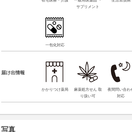
在宅医療・介護
一般用医薬品 ・
生活習慣病
サプリメント
一包化対応
届け出情報
かかりつけ薬局
麻薬処方せん 取
夜間問い合わ
り扱い可
対応
写真