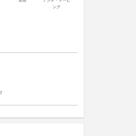
禁煙
アンチ・ドーピ
ング
せ