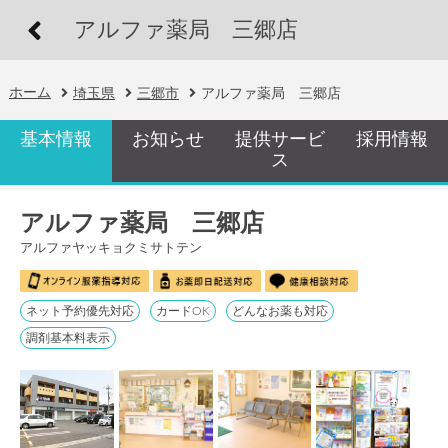
アルファ薬局 三郷店
ホーム
埼玉県
三郷市
アルファ薬局 三郷店
基本情報
お知らせ
提供サービ
採用情報
ス
アルファ薬局 三郷店
アルファヤッキョクミサトテン
ネット予約優先対応
カードOK
どんなお薬も対応
調剤基本料表示