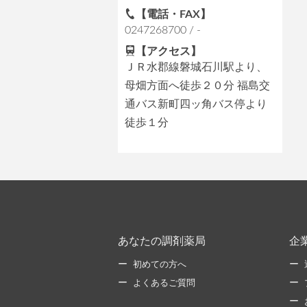
【電話・FAX】
0247268700 / -
【アクセス】
ＪＲ水郡線磐城石川駅より、
母畑方面へ徒歩２０分 福島交
通バス新町四ッ角バス停より
徒歩１分
あなたの調剤薬局
企
初めての方へ
よくあるご質問