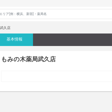
武久店
基本情報
もみの木薬局武久店