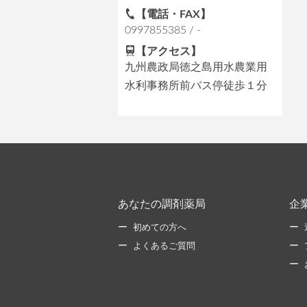
【電話・FAX】
0997855385 / -
【アクセス】
九州農政局徳之島用水農業用
水利事務所前バス停徒歩１分
あなたの調剤薬局
企
初めての方へ
よくあるご質問