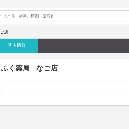
ご店
基本情報
ふく薬局 なご店