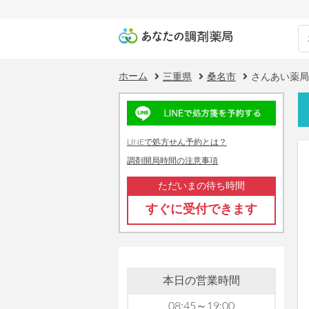
ホーム
三重県
桑名市
さんあい薬局
LINEで処方せん予約とは？
調剤開局時間の注意事項
ただいまの待ち時間
すぐに受付できます
本日の営業時間
08:45～19:00