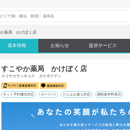
か薬局 かけぼく店
基本情報
お知らせ
提供サービス
すこやか薬局 かけぼく店
スコヤカヤッキョク カケボクテン
ネット予約優先対応
カードOK
どんなお薬も対応
調剤基本料表示