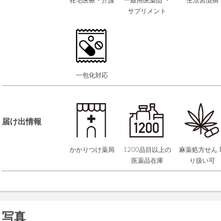
在宅医療・介護
一般用医薬品 ・
生活習慣病
サプリメント
一包化対応
届け出情報
かかりつけ薬局
1200品目以上の
麻薬処方せん 
医薬品在庫
り扱い可
写真