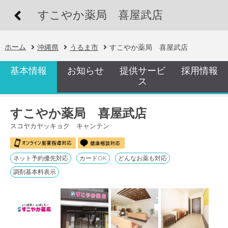
すこやか薬局 喜屋武店
ホーム
沖縄県
うるま市
すこやか薬局 喜屋武店
基本情報
お知らせ
提供サービ
採用情報
ス
すこやか薬局 喜屋武店
スコヤカヤッキョク キャンテン
ネット予約優先対応
カードOK
どんなお薬も対応
調剤基本料表示