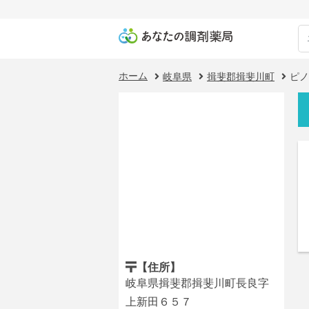
ホーム
岐阜県
揖斐郡揖斐川町
ピノ
【住所】
岐阜県揖斐郡揖斐川町長良字
上新田６５７