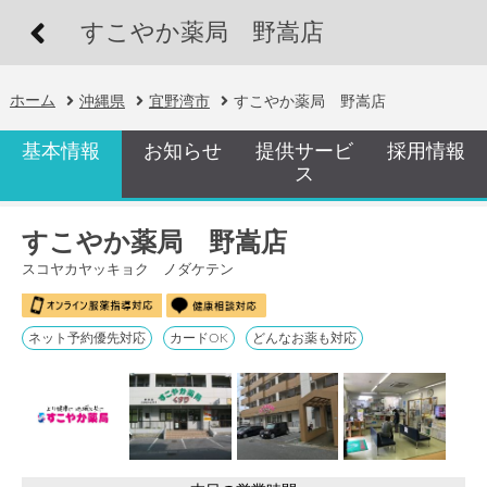
すこやか薬局 野嵩店
ホーム
沖縄県
宜野湾市
すこやか薬局 野嵩店
基本情報
お知らせ
提供サービ
採用情報
ス
すこやか薬局 野嵩店
スコヤカヤッキョク ノダケテン
ネット予約優先対応
カードOK
どんなお薬も対応