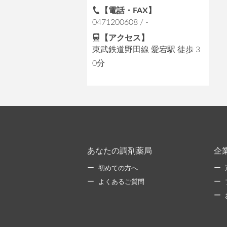
【電話・FAX】
0471200608 / -
【アクセス】
東武鉄道野田線 愛宕駅 徒歩 3
0分
あなたの調剤薬局
企
初めての方へ
よくあるご質問