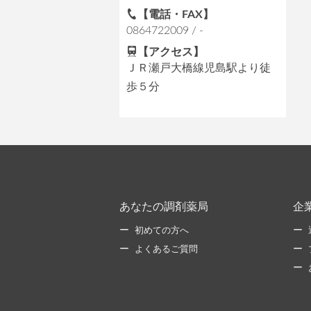
【電話・FAX】
0864722009 / -
【アクセス】
ＪＲ瀬戸大橋線児島駅より徒
歩５分
あなたの調剤薬局
企
初めての方へ
よくあるご質問