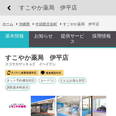
すこやか薬局 伊平店
ホーム
沖縄県
中頭郡北谷町
すこやか薬局 伊平店
基本情報
お知らせ
提供サービ
採用情報
ス
すこやか薬局 伊平店
スコヤカヤッキョク イヘイテン
ネット予約優先対応
カードOK
どんなお薬も対応
調剤基本料表示