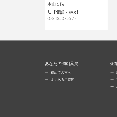
本山１階
【電話・FAX】
0784350755 / -
あなたの調剤薬局
企
初めての方へ
よくあるご質問