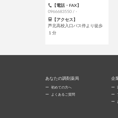
【電話・FAX】
0966683550 / -
【アクセス】
芦北高校入口バス停より徒歩
１分
あなたの調剤薬局
企
初めての方へ
よくあるご質問