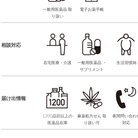
一般用医薬品 取
電子お薬手帳
り扱い
相談対応
在宅医療・介護
一般用医薬品 ・
生活習慣病
サプリメント
届け出情報
1200品目以上の
麻薬処方せん 取
夜間問い合わ
医薬品在庫
り扱い可
対応