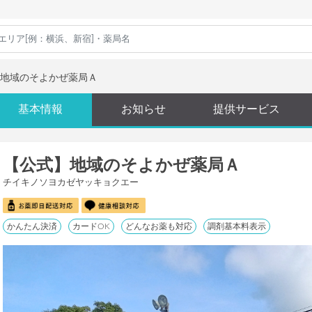
地域のそよかぜ薬局Ａ
基本情報
お知らせ
提供サービス
【公式】地域のそよかぜ薬局Ａ
チイキノソヨカゼヤッキョクエー
かんたん決済
カードOK
どんなお薬も対応
調剤基本料表示