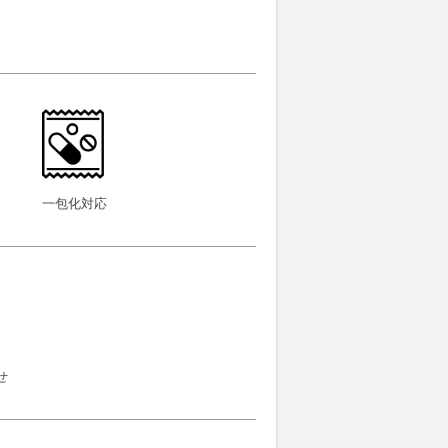
一包化対応
せ