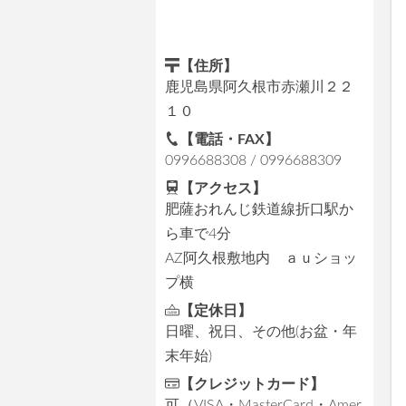
【住所】
鹿児島県阿久根市赤瀬川２２
１０
【電話・FAX】
0996688308 / 0996688309
【アクセス】
肥薩おれんじ鉄道線折口駅か
ら車で4分
AZ阿久根敷地内 ａｕショッ
プ横
【定休日】
日曜、祝日、その他(お盆・年
末年始)
【クレジットカード】
可（VISA・MasterCard・Amer